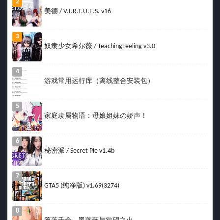
2
美德 / V.I.R.T.U.E.S. v16
3
奴隶少女希尔薇 / TeachingFeeling v3.0
4
游戏常用运行库（离线整合安装包）
5
家庭隶属物语：母娘姐妹の娇声！
6
秘密派 / Secret Pie v1.4b
7
GTA5 (纯净版) v1.69(3274)
8