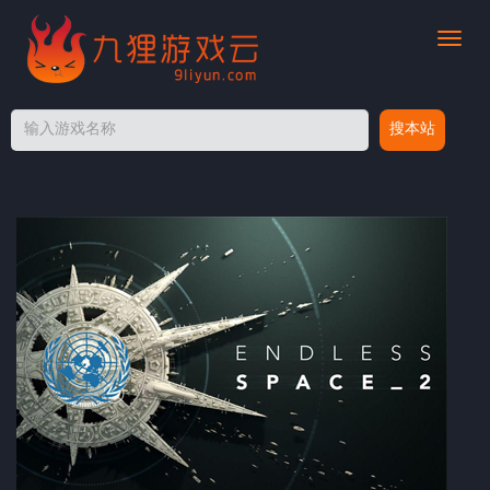
切
换
导
航