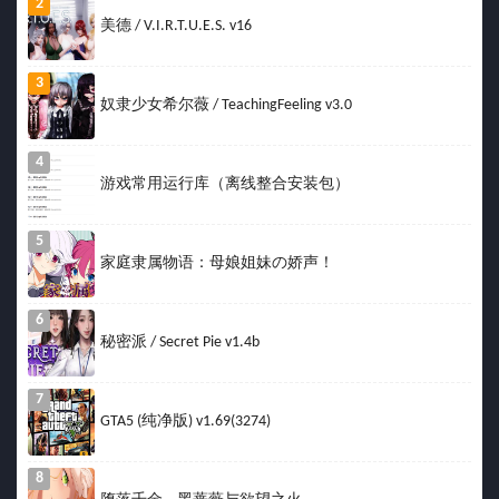
2
美德 / V.I.R.T.U.E.S. v16
3
奴隶少女希尔薇 / TeachingFeeling v3.0
4
游戏常用运行库（离线整合安装包）
5
家庭隶属物语：母娘姐妹の娇声！
6
秘密派 / Secret Pie v1.4b
7
GTA5 (纯净版) v1.69(3274)
8