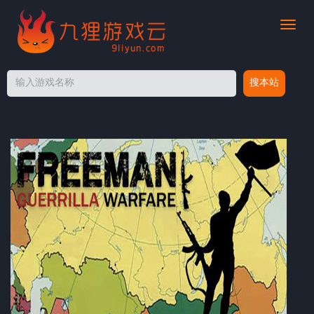
切
换
导
航