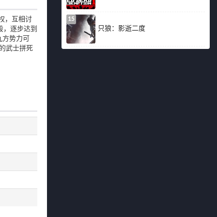
15
权，互相讨
只狼：影逝二度
段，逐步达到
九方势力可
的武士拼死