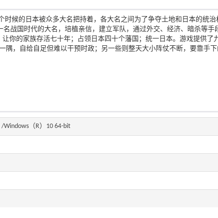
个时候的日本被众多大名把持着，各大名之间为了争夺土地和日本的统治
一名战国时代的大名，培植亲信，建立军队，通过外交、经济、暗杀等手
；让你的家族存活七十年；占领日本四十个藩国；统一日本。游戏提供了
安一隅，自给自足但难以干预时政；另一些则整天大小阵仗不断，要靠手下
bit /Windows（R）10 64-bit