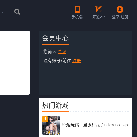




题
手机端
开通VIP
登录/注册
会员中心
您尚未
登录
没有账号?前往
注册
热门游戏
1
堕落玩偶：爱欲行动 / Fallen Doll:Operation 