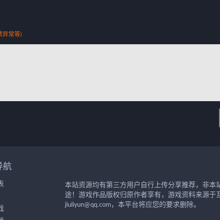
溃异常等)
导航
表
本站资源均有第三方用户自行上传分享推荐，非本
途！游戏作品版权归原作者享有，游戏资料来源于
jiuliyun@qq.com，本平台将应您的要求删除。
戏