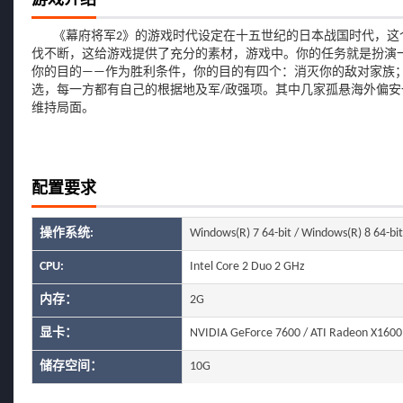
游戏介绍
《幕府将军2》的游戏时代设定在十五世纪的日本战国时代，这
伐不断，这给游戏提供了充分的素材，游戏中。你的任务就是扮演
你的目的——作为胜利条件，你的目的有四个：消灭你的敌对家族
选，每一方都有自己的根据地及军/政强项。其中几家孤悬海外偏
维持局面。
配置要求
操作系统:
Windows(R) 7 64-bit / Windows(R) 8 64-
CPU:
Intel Core 2 Duo 2 GHz
内存：
2G
显卡：
NVIDIA GeForce 7600 / ATI Radeon X1600
储存空间：
10G