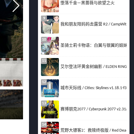
堕落千金—黑蔷薇与欲望之火
9
我和朋友陪妈妈去露营 R2 / CampWithMom
10
圣骑士莉卡物语：白翼与银翼的姐妹 v1.
11
艾尔登法环黄金树幽影 / ELDEN RING Shadow o
12
城市天际线 / Cities: Skylines v1.18.1-f3
13
赛博朋克2077 / Cyberpunk 2077 v2.31a
14
荒野大镖客2：救赎终极版 / Red Dead Redempti