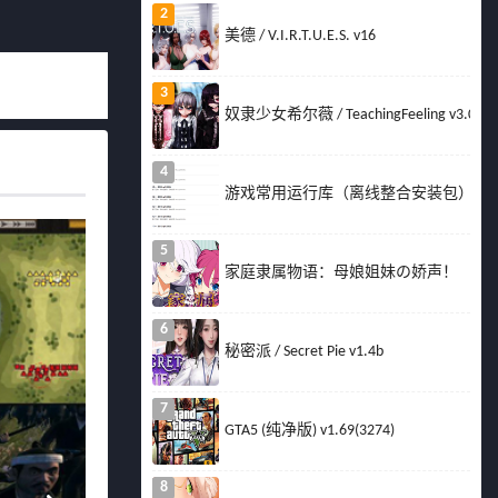
2
美德 / V.I.R.T.U.E.S. v16
3
奴隶少女希尔薇 / TeachingFeeling v3.0
4
游戏常用运行库（离线整合安装包）
5
家庭隶属物语：母娘姐妹の娇声！
6
秘密派 / Secret Pie v1.4b
7
GTA5 (纯净版) v1.69(3274)
8