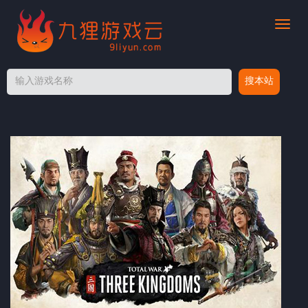
切
换
导
航