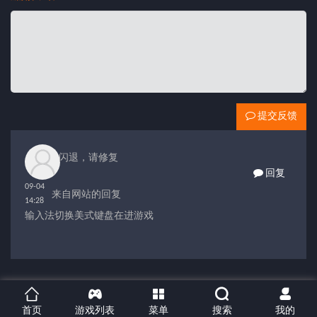
提交反馈
闪退，请修复
回复
09-04
来自网站的回复
14:28
输入法切换美式键盘在进游戏





首页
游戏列表
菜单
搜索
我的