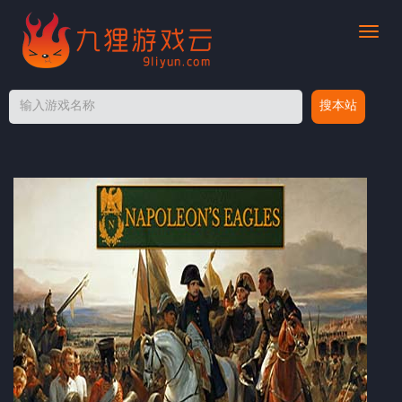
切
换
导
航