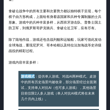
拿破仑战争中的所有主要和次要势力都以独特棋子呈现，每个
棋子由方形构成，上面绘有身着该国家和兵种专属制服的士兵
形象。游戏中的兵种丰富多样，从西班牙游击队、普鲁士国土
防卫军，到俄罗斯哥萨克骑兵、拿破仑近卫军，应有尽有。
除了陆地作战，游戏还包含战列舰和运输船，玩家可借此发动
全球海战，重现尼罗河、哥本哈根以及特拉法加海战等史诗级
战役的精彩过程。
游戏内容丰富多样：
游戏模式
：提供单人游戏、对战AI两种模式。桌游
中的所有历史场景均被收录，部分场景经过全面测
试，支持单人对抗AI（也可多人游戏），其他场景
目前仅限2人多人游戏（单人对抗AI模式将在未来
几个月内上线）。