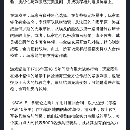
验、挑战性与刺激感完美复刻，并成功移植到电脑屏幕上。
在游戏里，玩家有多种角色选择。在某些特定场景中，玩家能
够化身拿破仑，率领军队纵横驰骋，从法国的广袤平原一路征
战至俄罗斯的无垠草原，从埃及的酷热沙漠一路挺进到西班牙
的险峻山脉。或者，玩家也可以扮演布吕歇尔、库图佐夫、威
灵顿公爵等众多著名将领，与拿破仑展开激烈对抗，精心制定
战略，全力扭转战局。而且，所有场景和战役都支持双人合作
模式，让玩家能与朋友并肩作战。
游戏涵盖了1796年至1815年间所有重大战略行动，玩家既能
在短小精悍的场景中体验陆海空全方位作战的紧张刺激，也能
投身于宏大的战役之中。最终结局充满变数，可能是滑铁卢战
役，也可能另有乾坤。
《SCALE：拿破仑之鹰》采用月度回合制，以六边形（每格
代表40英里）作为战略地图的基本单位。游戏中，数十位将
军各具姓名与等级，他们统领着由抽象实力点组成的军队，每
个实力点大约代表5000名步兵或骑兵，以及其固有的炮兵力
量。