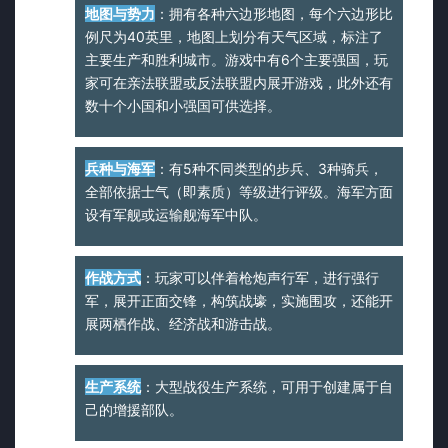
地图与势力
：拥有各种六边形地图，每个六边形比
例尺为40英里，地图上划分有天气区域，标注了
主要生产和胜利城市。游戏中有6个主要强国，玩
家可在亲法联盟或反法联盟内展开游戏，此外还有
数十个小国和小强国可供选择。
兵种与海军
：有5种不同类型的步兵、3种骑兵，
全部依据士气（即素质）等级进行评级。海军方面
设有军舰或运输舰海军中队。
作战方式
：玩家可以伴着枪炮声行军，进行强行
军，展开正面交锋，构筑战壕，实施围攻，还能开
展两栖作战、经济战和游击战。
生产系统
：大型战役生产系统，可用于创建属于自
己的增援部队。